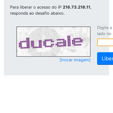
Para liberar o acesso
do IP
216.73.216.11
,
responda ao desafio abaixo.
Digite 
lado no
[trocar imagem]